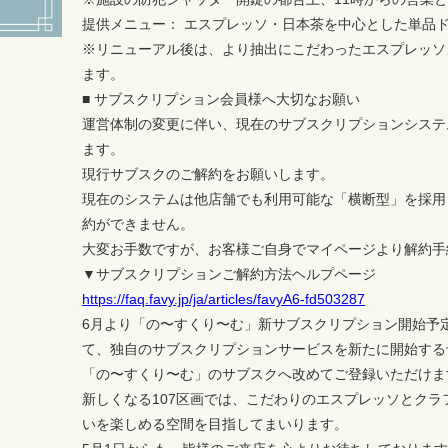
提供メニュー： エスプレッソ・日本茶を中心とした単品
※リニューアル後は、より抽出にこだわったエスプレッソ
ます。
■ サブスクリプション会員様へ大切なお願い
運営体制の変更に伴い、現在のサブスクリプションシステ
ます。
現行サブスクのご解約をお願いします。
現在のシステムは他店舗でも利用可能な「横断型」を採用
約ができません。
大変お手数ですが、お客様ご自身でマイページより解約手
▼サブスクリプションご解約方法ヘルプページ
https://faq.favy.jp/ja/articles/favyA6-fd503287
6月より「の〜すくり〜む」新サブスクリプション開始予定
て、独自のサブスクリプションサービスを新たに開始する
「の〜すくり〜む」のサブスクへ改めてご登録いただけま
新しくなる107区画では、こだわりのエスプレッソとク
いを楽しめる空間を目指してまいります。