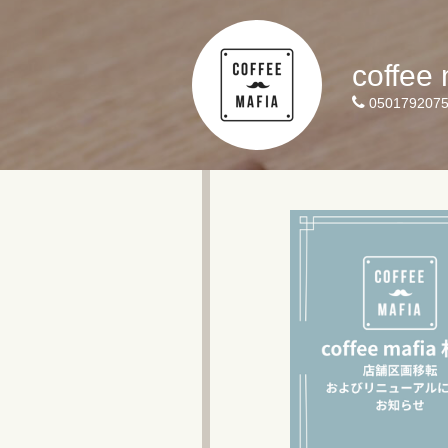
coffee
050179207