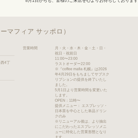
5月1日からも、皆様のご来店を心よりお待ちしておりま
（コーヒーマフィア サッポロ）
営業時間
月・火・水・木・金・土・日・
祝日・祝前日
11:00〜23:00
西4丁
ラストオーダー22:00
※『coffee mafia 札幌』は2026
年4月29日をもちましてサブスク
リプションの提供を終了いたし
ました。
5月1日より営業時間を変更いた
します。
OPEN：11時〜
提供メニュー： エスプレッソ・
日本茶を中心とした単品ドリン
クのみ
※リニューアル後は、より抽出
にこだわったエスプレッソメニ
ューに特化した営業形態となり
ます。